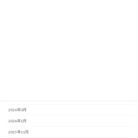
カテゴリー
お知らせ
サービス
ブログ
役員法令試験_貨物
アーカイブ
2026年7月
2026年5月
2026年4月
2026年3月
2026年1月
2025年11月